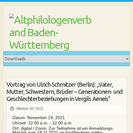
Skip
to
content
Vortrag von Ulrich Schmitzer (Berlin): „Vater,
Mutter, Schwestern, Brüder – Generationen- und
Geschlechterbeziehungen in Vergils Aeneis“
Oktober 30, 2021
Datum:
November 19, 2021
Uhrzeit:
12:00 a.m. - 12:00 a.m.
Ort:
digital / Zoom. Zur Teilnahme ist ein Anmeldungs-
Mail bis zum 18.11.2021 an fgs@berliner-antike-