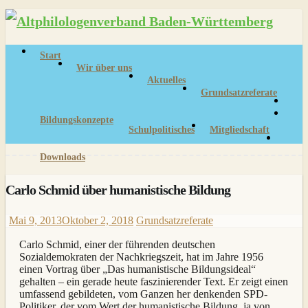
Skip
to
content
Start
Wir über uns
Aktuelles
Grundsatzreferate
Bildungskonzepte
Schulpolitisches
Mitgliedschaft
Downloads
Carlo Schmid über humanistische Bildung
Mai 9, 2013
Oktober 2, 2018
Grundsatzreferate
Carlo Schmid, einer der führenden deutschen
Sozialdemokraten der Nachkriegszeit, hat im Jahre 1956
einen Vortrag über „Das humanistische Bildungsideal“
gehalten – ein gerade heute faszinierender Text.
Er zeigt einen
umfassend gebildeten, vom Ganzen her denkenden SPD-
Politiker, der vom Wert der humanistische Bildung, ja von