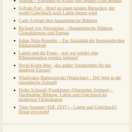
Szlezák – Europäische Kultur und antikes Griechentum
Sylvain Fort – Brief an einen jungen Menschen, der
weder Griechisch noch Latein lernen wird
Carlo Schmid über humanistische Bildung
Richard von Weizsäcker – Humanistische Bildung,
Globalisierung und Europa
Julian Nida-Rümelin – Zur Aktualität der humanistischen
Bildungsideale
Latein und die Frage, „wie wir wieder eine
Bildungsnation werden können“
Necla Kelek über „das antike Vermächtnis für das
moderne Europa“
Wladyslaw Bartoszewski (Warschau) – Der Weg in die
europäische Zukunft
Heike Schmoll (Frankfurter Allgemeine Zeitung) –
Nachhaltige Bildung, Latein und Griechisch im
modernen Fächerkanon
Theo Sommer (DIE ZEIT) – Latein und Griechisch?
Heute erst recht!