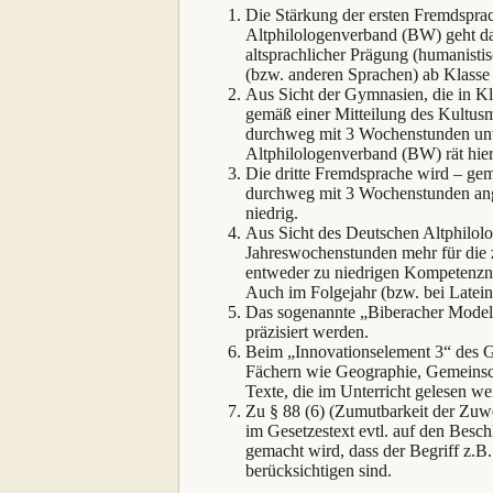
Die Stärkung der ersten Fremdsprac
Altphilologenverband (BW) geht dav
altsprachlicher Prägung (humanist
(bzw. anderen Sprachen) ab Klasse 
Aus Sicht der Gymnasien, die in Kla
gemäß einer Mitteilung des Kultusm
durchweg mit 3 Wochenstunden unter
Altphilologenverband (BW) rät hier
Die dritte Fremdsprache wird – gem
durchweg mit 3 Wochenstunden anges
niedrig.
Aus Sicht des Deutschen Altphilolo
Jahreswochenstunden mehr für die z
entweder zu niedrigen Kompetenzni
Auch im Folgejahr (bzw. bei Latein
Das sogenannte „Biberacher Modell
präzisiert werden.
Beim „Innovationselement 3“ des G
Fächern wie Geographie, Gemeinscha
Texte, die im Unterricht gelesen w
Zu § 88 (6) (Zumutbarkeit der Zuwe
im Gesetzestext evtl. auf den Be
gemacht wird, dass der Begriff z.B
berücksichtigen sind.