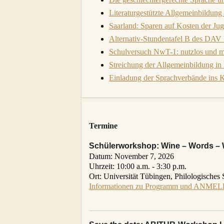
Literaturgestützte Allgemeinbildung
Saarland: Sparen auf Kosten der Ju
Alternativ-Stundentafel B des DA
Schulversuch NwT-1: nutzlos und 
Streichung der Allgemeinbildung i
Einladung der Sprachverbände ins K
Termine
Schülerworkshop: Wine – Words – 
Datum:
November 7, 2026
Uhrzeit:
10:00 a.m. - 3:30 p.m.
Ort:
Universität Tübingen, Philologisches 
Informationen zu Programm und ANMEL