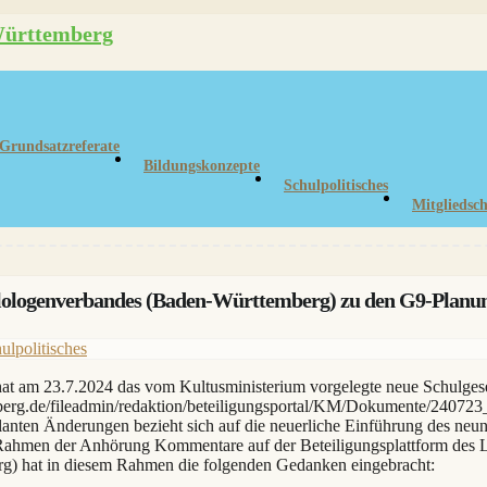
Grundsatzreferate
Bildungskonzepte
Schulpolitisches
Mitgliedsch
ilologenverbandes (Baden-Württemberg) zu den G9-Planu
ulpolitisches
hat am 23.7.2024 das vom Kultusministerium vorgelegte neue Schulgese
emberg.de/fileadmin/redaktion/beteiligungsportal/KM/Dokumente/2407
eplanten Änderungen bezieht sich auf die neuerliche Einführung des n
Rahmen der Anhörung Kommentare auf der Beteiligungsplattform des
g) hat in diesem Rahmen die folgenden Gedanken eingebracht: