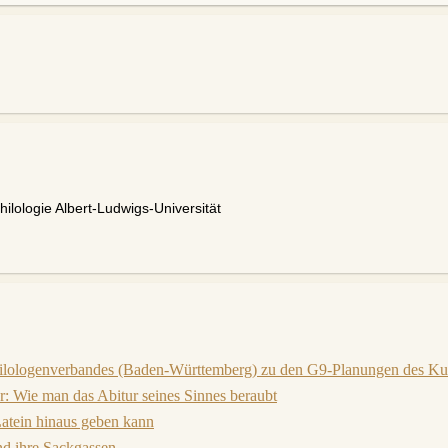
ilologie Albert-Ludwigs-Universität
ilologenverbandes (Baden-Württemberg) zu den G9-Planungen des Kul
 Wie man das Abitur seines Sinnes beraubt
atein hinaus geben kann
nd ihre Sackgassen