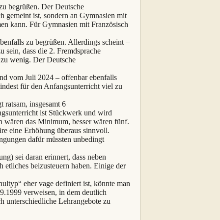
t zu begrüßen. Der Deutsche
ch gemeint ist, sondern an Gymnasien mit
hmen kann. Für Gymnasien mit Französisch
benfalls zu begrüßen. Allerdings scheint –
u sein, dass die 2. Fremdsprache
h zu wenig. Der Deutsche
nd vom Juli 2024 – offenbar ebenfalls
ndest für den Anfangsunterricht viel zu
t ratsam, insgesamt 6
gsunterricht ist Stückwerk und wird
en wären das Minimum, besser wären fünf.
re eine Erhöhung überaus sinnvoll.
ingungen dafür müssten unbedingt
g) sei daran erinnert, dass neben
 etliches beizusteuern haben. Einige der
ltyp“ eher vage definiert ist, könnte man
.1999 verweisen, in dem deutlich
ch unterschiedliche Lehrangebote zu