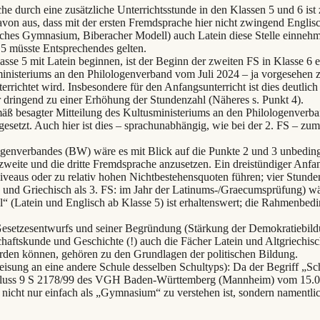
he durch eine zusätzliche Unterrichtsstunde in den Klassen 5 und 6 is
on aus, dass mit der ersten Fremdsprache hier nicht zwingend Englis
isches Gymnasium, Biberacher Modell) auch Latein diese Stelle einne
5 müsste Entsprechendes gelten.
sse 5 mit Latein beginnen, ist der Beginn der zweiten FS in Klasse 6 e
inisteriums an den Philologenverband vom Juli 2024 – ja vorgesehen z
richtet wird. Insbesondere für den Anfangsunterricht ist dies deutlic
 dringend zu einer Erhöhung der Stundenzahl (Näheres s. Punkt 4).
äß besagter Mitteilung des Kultusministeriums an den Philologenverba
etzt. Auch hier ist dies – sprachunabhängig, wie bei der 2. FS – zumi
genverbandes (BW) wäre es mit Blick auf die Punkte 2 und 3 unbeding
weite und die dritte Fremdsprache anzusetzen. Ein dreistündiger Anfan
veaus oder zu relativ hohen Nichtbestehensquoten führen; vier Stund
 und Griechisch als 3. FS: im Jahr der Latinums-/Graecumsprüfung) wä
“ (Latein und Englisch ab Klasse 5) ist erhaltenswert; die Rahmenbed
esetzesentwurfs und seiner Begründung (Stärkung der Demokratiebildun
ftskunde und Geschichte (!) auch die Fächer Latein und Altgriechisch
erden können, gehören zu den Grundlagen der politischen Bildung.
isung an eine andere Schule desselben Schultyps): Da der Begriff „Schu
schluss 9 S 2178/99 des VGH Baden-Württemberg (Mannheim) vom 15.09
. nicht nur einfach als „Gymnasium“ zu verstehen ist, sondern namentli