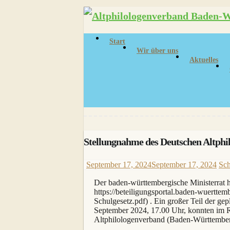
Skip
to
content
Start
Wir über uns
Aktuelles
Stellungnahme des Deutschen Altph
September 17, 2024
September 17, 2024
Sch
Der baden-württembergische Ministerrat 
https://beteiligungsportal.baden-wuertt
Schulgesetz.pdf) . Ein großer Teil der g
September 2024, 17.00 Uhr, konnten im 
Altphilologenverband (Baden-Württember