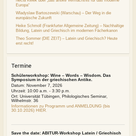
Necla Kelek über „das antike Vermächtnis für das moderne
Europa“
Wladyslaw Bartoszewski (Warschau) – Der Weg in die
europäische Zukunft
Heike Schmoll (Frankfurter Allgemeine Zeitung) – Nachhaltige
Bildung, Latein und Griechisch im modernen Fächerkanon
Theo Sommer (DIE ZEIT) – Latein und Griechisch? Heute
erst recht!
Termine
Schülerworkshop: Wine – Words – Wisdom. Das
Symposium in der griechischen Antike.
Datum:
November 7, 2026
Uhrzeit:
10:00 a.m. - 3:30 p.m.
Ort:
Universität Tübingen, Philologisches Seminar,
Wilhelmstr. 36
Informationen zu Programm und ANMELDUNG (bis
30.10.2026) HIER.
Save the date: ABITUR-Workshop Latein / Griechisch