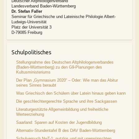
Deutscher Altphilologenverband
Landesverband Baden-Württemberg
Dr. Stefan Faller
Seminar für Griechische und Lateinische Philologie Albert-
Ludwigs-Universität
Platz der Universität 3
D-79085 Freiburg
Schulpolitisches
Stellungnahme des Deutschen Altphilologenverbandes
(Baden-Württemberg) zu den G9-Planungen des
Kultusministeriums
Der Plan „Gymnasium 2020“ – Oder: Wie man das Abitur
seines Sinnes beraubt
Was Griechisch den Schülern über Latein hinaus geben kann
Die geschlechtergerechte Sprache und ihre Sackgassen
Literaturgestützte Allgemeinbildung und freiheitliche
Werteerziehung
Saarland: Sparen auf Kosten der Jugendbildung
Alternativ-Stundentafel B des DAV Baden-Württemberg
Schulversuch NwT-1: nutzlos und mit unerwünschten