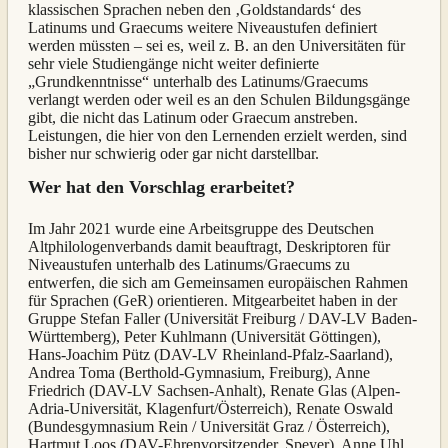
klassischen Sprachen neben den ‚Goldstandards‘ des
Latinums und Graecums weitere Niveaustufen definiert
werden müssten – sei es, weil z. B. an den Universitäten für
sehr viele Studiengänge nicht weiter definierte
„Grundkenntnisse“ unterhalb des Latinums/Graecums
verlangt werden oder weil es an den Schulen Bildungsgänge
gibt, die nicht das Latinum oder Graecum anstreben.
Leistungen, die hier von den Lernenden erzielt werden, sind
bisher nur schwierig oder gar nicht darstellbar.
Wer hat den Vorschlag erarbeitet?
Im Jahr 2021 wurde eine Arbeitsgruppe des Deutschen
Altphilologenverbands damit beauftragt, Deskriptoren für
Niveaustufen unterhalb des Latinums/Graecums zu
entwerfen, die sich am Gemeinsamen europäischen Rahmen
für Sprachen (GeR) orientieren. Mitgearbeitet haben in der
Gruppe Stefan Faller (Universität Freiburg / DAV-LV Baden-
Württemberg), Peter Kuhlmann (Universität Göttingen),
Hans-Joachim Pütz (DAV-LV Rheinland-Pfalz-Saarland),
Andrea Toma (Berthold-Gymnasium, Freiburg), Anne
Friedrich (DAV-LV Sachsen-Anhalt), Renate Glas (Alpen-
Adria-Universität, Klagenfurt/Österreich), Renate Oswald
(Bundesgymnasium Rein / Universität Graz / Österreich),
Hartmut Loos (DAV-Ehrenvorsitzender, Speyer), Anne Uhl