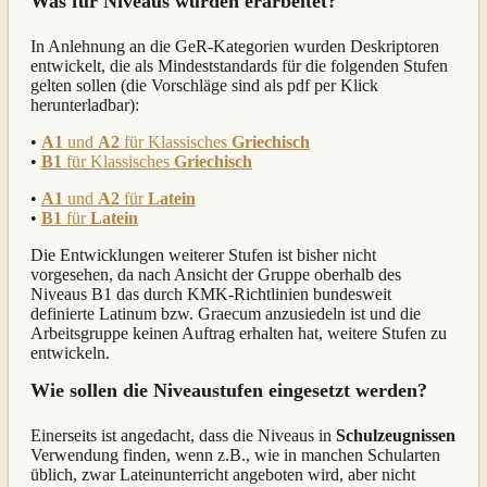
Was für Niveaus wurden erarbeitet?
In Anlehnung an die GeR-Kategorien wurden Deskriptoren
entwickelt, die als Mindeststandards für die folgenden Stufen
gelten sollen (die Vorschläge sind als pdf per Klick
herunterladbar):
•
A1
und
A2
für Klassisches
Griechisch
•
B1
für Klassisches
Griechisch
•
A1
und
A2
für
Latein
•
B1
für
Latein
Die Entwicklungen weiterer Stufen ist bisher nicht
vorgesehen, da nach Ansicht der Gruppe oberhalb des
Niveaus B1 das durch KMK-Richtlinien bundesweit
definierte Latinum bzw. Graecum anzusiedeln ist und die
Arbeitsgruppe keinen Auftrag erhalten hat, weitere Stufen zu
entwickeln.
Wie sollen die Niveaustufen eingesetzt werden?
Einerseits ist angedacht, dass die Niveaus in
Schulzeugnissen
Verwendung finden, wenn z.B., wie in manchen Schularten
üblich, zwar Lateinunterricht angeboten wird, aber nicht