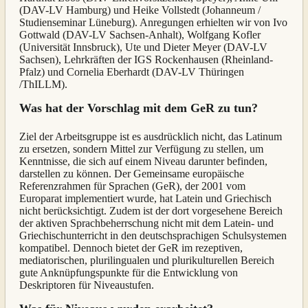
(DAV-LV Hamburg) und Heike Vollstedt (Johanneum /
Studienseminar Lüneburg). Anregungen erhielten wir von Ivo
Gottwald (DAV-LV Sachsen-Anhalt), Wolfgang Kofler
(Universität Innsbruck), Ute und Dieter Meyer (DAV-LV
Sachsen), Lehrkräften der IGS Rockenhausen (Rheinland-
Pfalz) und Cornelia Eberhardt (DAV-LV Thüringen
/ThILLM).
Was hat der Vorschlag mit dem GeR zu tun?
Ziel der Arbeitsgruppe ist es ausdrücklich nicht, das Latinum
zu ersetzen, sondern Mittel zur Verfügung zu stellen, um
Kenntnisse, die sich auf einem Niveau darunter befinden,
darstellen zu können. Der Gemeinsame europäische
Referenzrahmen für Sprachen (GeR), der 2001 vom
Europarat implementiert wurde, hat Latein und Griechisch
nicht berücksichtigt. Zudem ist der dort vorgesehene Bereich
der aktiven Sprachbeherrschung nicht mit dem Latein- und
Griechischunterricht in den deutschsprachigen Schulsystemen
kompatibel. Dennoch bietet der GeR im rezeptiven,
mediatorischen, plurilingualen und plurikulturellen Bereich
gute Anknüpfungspunkte für die Entwicklung von
Deskriptoren für Niveaustufen.