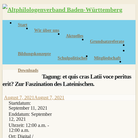
Skip
to
content
Start
Wir über uns
Aktuelles
Grundsatzreferate
Bildungskonzepte
Schulpolitisches
Mitgliedschaft
Downloads
Tagung: et quis cras Latii voce peritus
erit? Zur Faszination des Lateinischen.
August 7, 2021
August 7, 2021
Startdatum:
September 11, 2021
Enddatum:
September
12, 2021
Uhrzeit:
12:00 a.m. -
12:00 a.m.
Ort:
Digital /