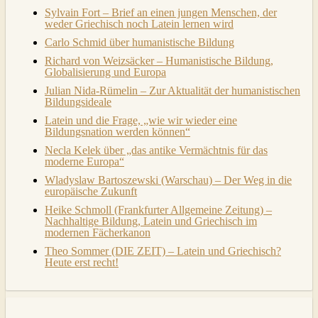
Sylvain Fort – Brief an einen jungen Menschen, der
weder Griechisch noch Latein lernen wird
Carlo Schmid über humanistische Bildung
Richard von Weizsäcker – Humanistische Bildung,
Globalisierung und Europa
Julian Nida-Rümelin – Zur Aktualität der humanistischen
Bildungsideale
Latein und die Frage, „wie wir wieder eine
Bildungsnation werden können“
Necla Kelek über „das antike Vermächtnis für das
moderne Europa“
Wladyslaw Bartoszewski (Warschau) – Der Weg in die
europäische Zukunft
Heike Schmoll (Frankfurter Allgemeine Zeitung) –
Nachhaltige Bildung, Latein und Griechisch im
modernen Fächerkanon
Theo Sommer (DIE ZEIT) – Latein und Griechisch?
Heute erst recht!