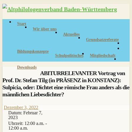
Skip
to
content
Start
Wir über uns
Aktuelles
Grundsatzreferate
Bildungskonzepte
Schulpolitisches
Mitgliedschaft
Downloads
ABITURRELEVANTER Vortrag von
Prof. Dr. Stefan Tilg (in PRÄSENZ in KONSTANZ):
Sulpicia, oder: Dichtet eine römische Frau anders als die
männlichen Liebesdichter?
Dezember 3, 2022
Datum:
Februar 7,
2023
Uhrzeit:
12:00 a.m. -
12:00 a.m.