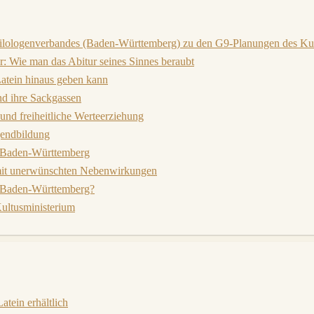
ilologenverbandes (Baden-Württemberg) zu den G9-Planungen des Kul
 Wie man das Abitur seines Sinnes beraubt
atein hinaus geben kann
nd ihre Sackgassen
 und freiheitliche Werteerziehung
gendbildung
V Baden-Württemberg
mit unerwünschten Nebenwirkungen
n Baden-Württemberg?
ultusministerium
tein erhältlich