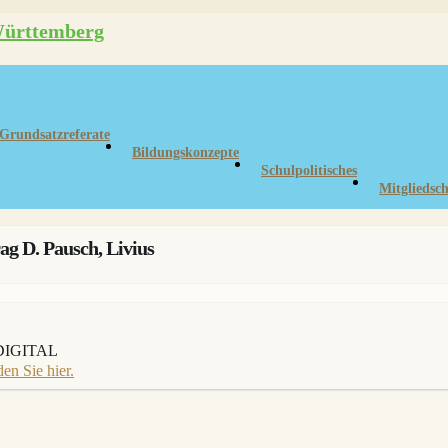
Grundsatzreferate
Bildungskonzepte
Schulpolitisches
Mitgliedsch
 D. Pausch, Livius
d DIGITAL
en Sie hier.