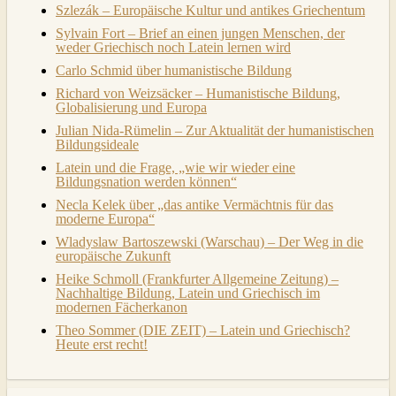
Szlezák – Europäische Kultur und antikes Griechentum
Sylvain Fort – Brief an einen jungen Menschen, der
weder Griechisch noch Latein lernen wird
Carlo Schmid über humanistische Bildung
Richard von Weizsäcker – Humanistische Bildung,
Globalisierung und Europa
Julian Nida-Rümelin – Zur Aktualität der humanistischen
Bildungsideale
Latein und die Frage, „wie wir wieder eine
Bildungsnation werden können“
Necla Kelek über „das antike Vermächtnis für das
moderne Europa“
Wladyslaw Bartoszewski (Warschau) – Der Weg in die
europäische Zukunft
Heike Schmoll (Frankfurter Allgemeine Zeitung) –
Nachhaltige Bildung, Latein und Griechisch im
modernen Fächerkanon
Theo Sommer (DIE ZEIT) – Latein und Griechisch?
Heute erst recht!