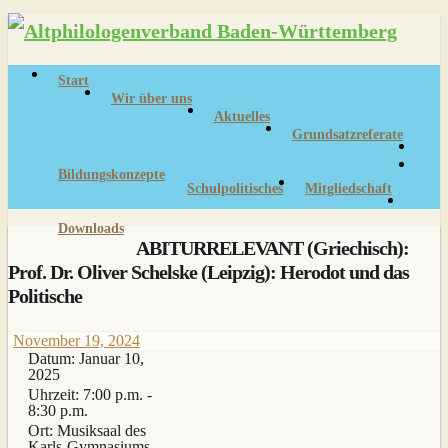
Skip
to
content
Start
Wir über uns
Aktuelles
Grundsatzreferate
Bildungskonzepte
Schulpolitisches
Mitgliedschaft
Downloads
ABITURRELEVANT (Griechisch):
Prof. Dr. Oliver Schelske (Leipzig): Herodot und das
Politische
November 19, 2024
Datum:
Januar 10,
2025
Uhrzeit:
7:00 p.m. -
8:30 p.m.
Ort:
Musiksaal des
Karls-Gymnasiums,