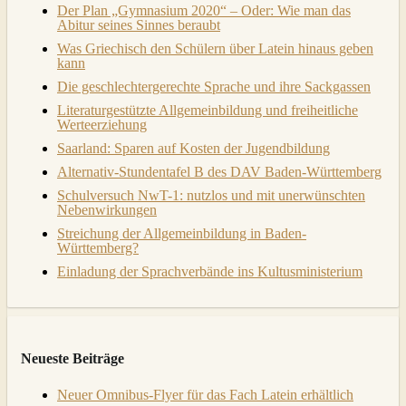
Der Plan „Gymnasium 2020“ – Oder: Wie man das
Abitur seines Sinnes beraubt
Was Griechisch den Schülern über Latein hinaus geben
kann
Die geschlechtergerechte Sprache und ihre Sackgassen
Literaturgestützte Allgemeinbildung und freiheitliche
Werteerziehung
Saarland: Sparen auf Kosten der Jugendbildung
Alternativ-Stundentafel B des DAV Baden-Württemberg
Schulversuch NwT-1: nutzlos und mit unerwünschten
Nebenwirkungen
Streichung der Allgemeinbildung in Baden-
Württemberg?
Einladung der Sprachverbände ins Kultusministerium
Neueste Beiträge
Neuer Omnibus-Flyer für das Fach Latein erhältlich