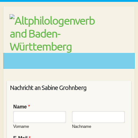
Skip
to
content
Nachricht an Sabine Grohnberg
Name
*
Vorname
Nachname