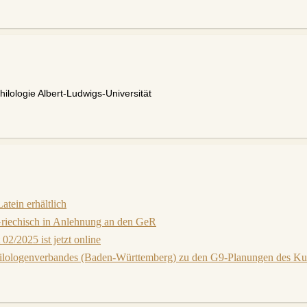
ilologie Albert-Ludwigs-Universität
tein erhältlich
Griechisch in Anlehnung an den GeR
02/2025 ist jetzt online
ilologenverbandes (Baden-Württemberg) zu den G9-Planungen des Kul