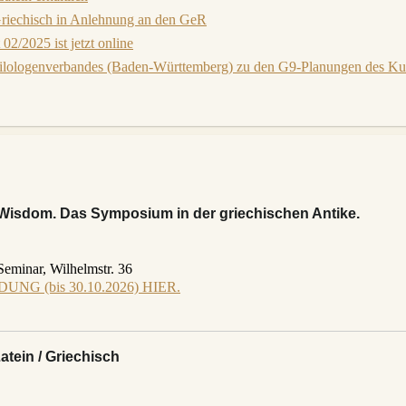
Griechisch in Anlehnung an den GeR
02/2025 ist jetzt online
ilologenverbandes (Baden-Württemberg) zu den G9-Planungen des Kul
Wisdom. Das Symposium in der griechischen Antike.
Seminar, Wilhelmstr. 36
DUNG (bis 30.10.2026) HIER.
tein / Griechisch